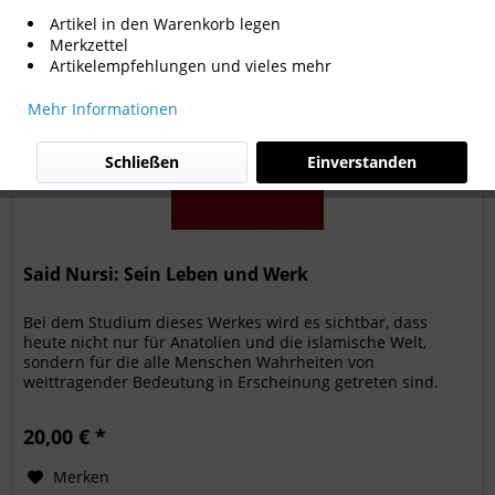
Artikel in den Warenkorb legen
Merkzettel
Artikelempfehlungen und vieles mehr
Mehr Informationen
Schließen
Einverstanden
Said Nursi: Sein Leben und Werk
Bei dem Studium dieses Werkes wird es sichtbar, dass
heute nicht nur für Anatolien und die islamische Welt,
sondern für die alle Menschen Wahrheiten von
weittragender Bedeutung in Erscheinung getreten sind.
Diese Wahrheiten - durch die...
20,00 € *
Merken