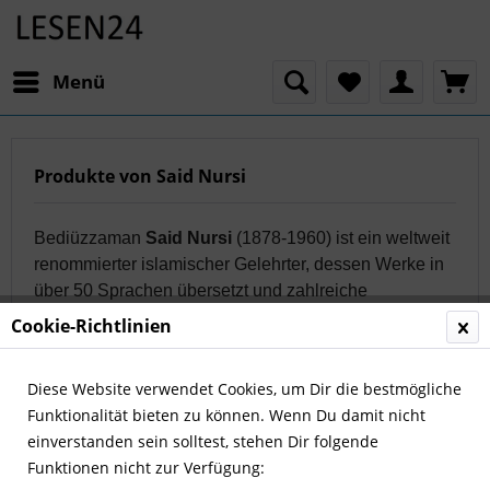
Menü
Produkte von Said Nursi
Bediüzzaman
Said Nursi
(1878-1960) ist ein weltweit
renommierter islamischer Gelehrter, dessen Werke in
über 50 Sprachen übersetzt und zahlreiche
internationale Symposien veranstaltet wurden.
Cookie-Richtlinien
Diese Website verwendet Cookies, um Dir die bestmögliche
Funktionalität bieten zu können. Wenn Du damit nicht
Filtern
einverstanden sein solltest, stehen Dir folgende
Funktionen nicht zur Verfügung: