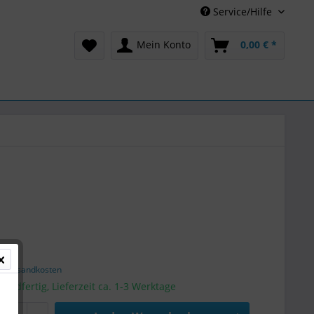
Service/Hilfe
Mein Konto
0,00 € *
 *
l. Versandkosten
sandfertig, Lieferzeit ca. 1-3 Werktage