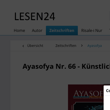
Home
Autor
Zeitschriften
Risale-i Nur
Übersicht
Zeitschriften
Ayasofya
Ayasofya Nr. 66 - Künstlic
C