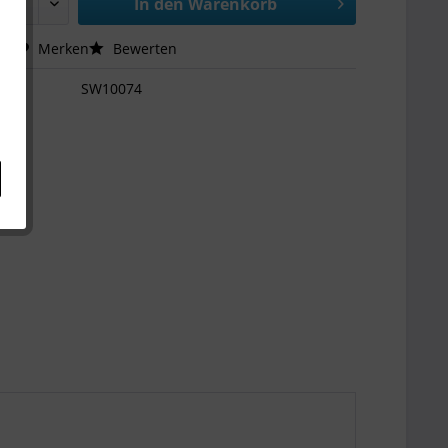
In den
Warenkorb
hen
Merken
Bewerten
SW10074