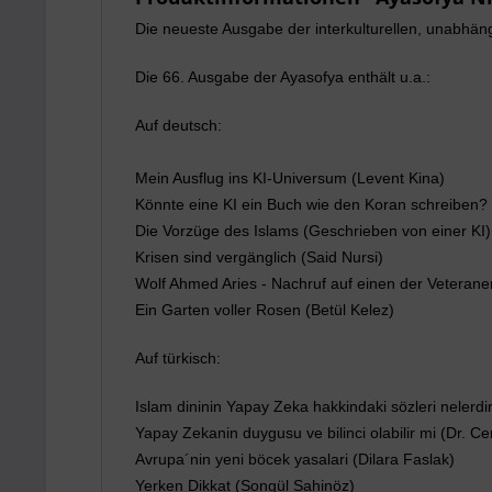
Die neueste Ausgabe der interkulturellen, unabhängi
Die 66. Ausgabe der Ayasofya enthält u.a.:
Auf deutsch:
Mein Ausflug ins KI-Universum (Levent Kina)
Könnte eine KI ein Buch wie den Koran schreiben? 
Die Vorzüge des Islams (Geschrieben von einer KI)
Krisen sind vergänglich (Said Nursi)
Wolf Ahmed Aries - Nachruf auf einen der Veterane
Ein Garten voller Rosen (Betül Kelez)
Auf türkisch:
Islam dininin Yapay Zeka hakkindaki sözleri nelerdi
Yapay Zekanin duygusu ve bilinci olabilir mi (Dr. C
Avrupa´nin yeni böcek yasalari (Dilara Faslak)
Yerken Dikkat (Songül Sahinöz)